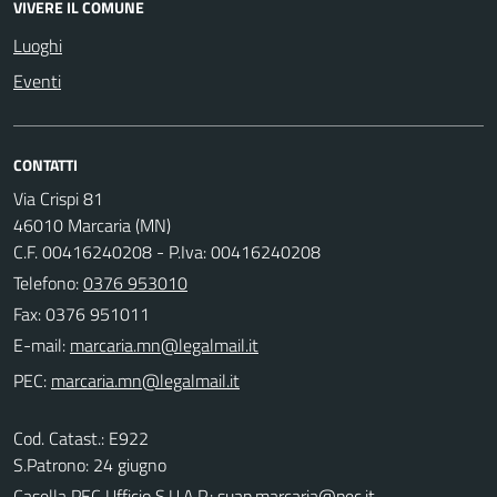
VIVERE IL COMUNE
Luoghi
Eventi
CONTATTI
Via Crispi 81
46010 Marcaria (MN)
C.F. 00416240208 - P.Iva: 00416240208
Telefono:
0376 953010
Fax: 0376 951011
E-mail:
PEC:
Cod. Catast.: E922
S.Patrono: 24 giugno
Casella PEC Ufficio S.U.A.P.:
suap.marcaria@pec.it